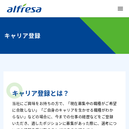
menu
メ
イ
ン
コ
ン
キャリア登録
テ
ン
ツ
へ
キャリア登録とは？
当社にご興味をお持ちの方で、「現在募集中の職種がご希望
に合致しない」「ご自身のキャリアを生かせる職種がわか
らない」などの場合に、今までの仕事の経歴などをご登録
いただき、適したポジションに募集があった際に、選考につ