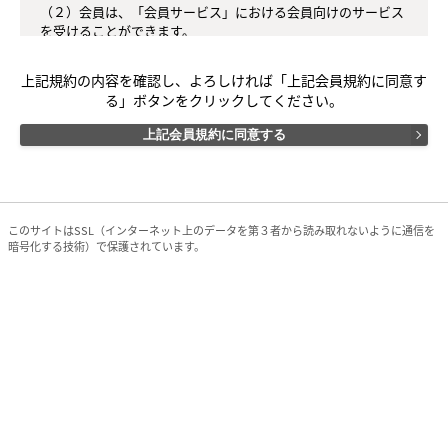
（２）会員は、「会員サービス」における会員向けのサービス
を受けることができます。 

（３）会員は、入会の時点で本規約を承諾しなければなりませ
ん。会員が「会員サービス」を利用したときは、この会員規約
上記規約の内容を確認し、よろしければ「上記会員規約に同意す
を承認したものとみなします。 

る」ボタンをクリックしてください。
○第３条（会員ＩＤ番号とパスワード） 

上記会員規約に同意する
（１）会員は、当社により会員ＩＤ番号を付与されたら速やか
に、パスワードを登録するものとします。ただし、第５条に抵
触すると当社が判断した場合は、会員ＩＤ番号を付与されない
ことがあります。

（２）会員は、会員ＩＤ番号及びパスワードを第三者に開示、
このサイトはSSL（インターネット上のデータを第３者から読み取れないように通信を
譲渡もしくは貸与してはなりません。

暗号化する技術）で保護されています。
（３）会員ＩＤ番号及び自ら登録したパスワードの管理および
使用は、会員の責任にて行うものとし、これらの使用上の過誤
または第三者による不正使用等については、当社は一切の責任
を負わないものとします。

○第４条（会員サービス）

（１）会員は、当社が会員への事前の通知なくして、「会員サ
ービス」の内容を変更し、その運営を中断または中止すること
があることを了承します。

（２）会員は、システム障害などの事情により、会員サービス