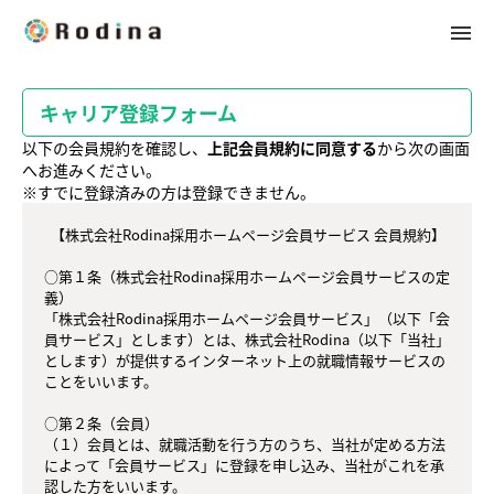
menu
メ
イ
ン
コ
キャリア登録フォーム
ン
テ
以下の会員規約を確認し、
上記会員規約に同意する
から次の画面
ン
へお進みください。
ツ
※すでに登録済みの方は登録できません。
へ
  【株式会社Rodina採用ホームページ会員サービス 会員規約】

○第１条（株式会社Rodina採用ホームページ会員サービスの定
義）

「株式会社Rodina採用ホームページ会員サービス」（以下「会
員サービス」とします）とは、株式会社Rodina（以下「当社」
とします）が提供するインターネット上の就職情報サービスの
ことをいいます。

○第２条（会員）

（１）会員とは、就職活動を行う方のうち、当社が定める方法
によって「会員サービス」に登録を申し込み、当社がこれを承
認した方をいいます。
