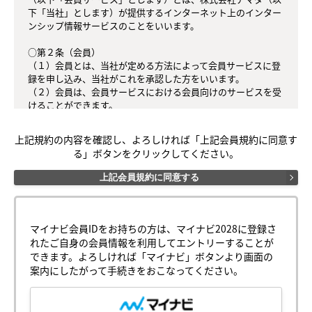
下「当社」とします）が提供するインターネット上のインター
ンシップ情報サービスのことをいいます。

○第２条（会員）

（１）会員とは、当社が定める方法によって会員サービスに登
録を申し込み、当社がこれを承認した方をいいます。

（２）会員は、会員サービスにおける会員向けのサービスを受
けることができます。

（３）会員は、入会の時点で本規約を承諾しなければなりませ
ん。会員が会員サービスを利用したときは、この会員規約を承
上記規約の内容を確認し、よろしければ「上記会員規約に同意す
認したものとみなします。

る」ボタンをクリックしてください。
○第３条（会員ＩＤ番号とパスワード）

上記会員規約に同意する
（１）会員は、会員ＩＤ番号を付与され、パスワードを登録す
るものとします。ただし、第５条に抵触すると当社が判断した
場合は、会員ＩＤ番号を付与されないことがあります。

（２）会員は、会員ＩＤ番号およびパスワードを第三者に譲渡
マイナビ会員IDをお持ちの方は、マイナビ2028に登録さ
または貸与してはなりません。

れたご自身の会員情報を利用してエントリーすることが
（３）会員の会員ＩＤ番号およびパスワードの管理および使用
できます。よろしければ「マイナビ」ボタンより画面の
は会員の責任とし、これらの使用上の過誤または第三者による
案内にしたがって手続きをおこなってください。
不正使用等については、当社は一切の責任を負わないものとし
ます。
