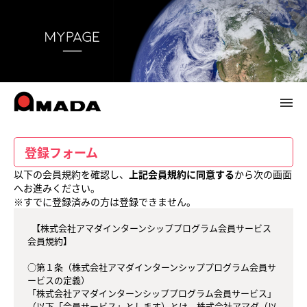
menu
メ
イ
ン
コ
登録フォーム
ン
テ
以下の会員規約を確認し、
上記会員規約に同意する
から次の画面
ン
へお進みください。
ツ
※すでに登録済みの方は登録できません。
へ
  【株式会社アマダインターンシッププログラム会員サービス 
会員規約】

○第１条（株式会社アマダインターンシッププログラム会員サ
ービスの定義）

「株式会社アマダインターンシッププログラム会員サービス」
（以下「会員サービス」とします）とは、株式会社アマダ（以