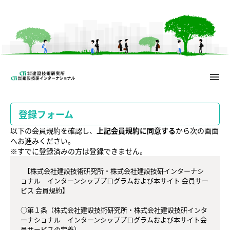
menu
メ
イ
ン
コ
登録フォーム
ン
テ
以下の会員規約を確認し、
上記会員規約に同意する
から次の画面
ン
へお進みください。
ツ
※すでに登録済みの方は登録できません。
へ
  【株式会社建設技術研究所・株式会社建設技研インターナシ
ョナル　インターンシッププログラムおよび本サイト 会員サー
ビス 会員規約】

○第１条（株式会社建設技術研究所・株式会社建設技研インタ
ーナショナル　インターンシッププログラムおよび本サイト会
員サービスの定義）
