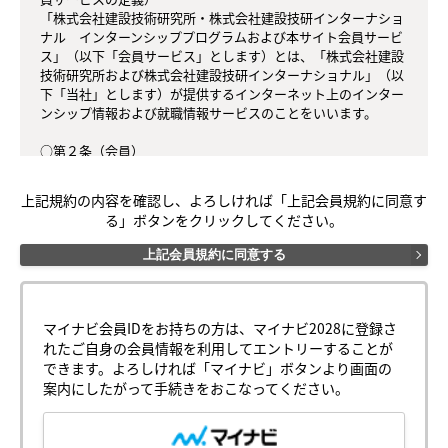
「株式会社建設技術研究所・株式会社建設技研インターナショ
ナル　インターンシッププログラムおよび本サイト会員サービ
ス」（以下「会員サービス」とします）とは、「株式会社建設
技術研究所および株式会社建設技研インターナショナル」（以
下「当社」とします）が提供するインターネット上のインター
ンシップ情報および就職情報サービスのことをいいます。

○第２条（会員）

（１）会員とは、当社が定める方法によって会員サービスに登
録を申し込み、当社がこれを承認した方をいいます。

上記規約の内容を確認し、よろしければ「上記会員規約に同意す
（２）会員は、会員サービスにおける会員向けのサービスを受
る」ボタンをクリックしてください。
けることができます。

（３）会員は、会員サービスに登録を申し込み、会員サービス
上記会員規約に同意する
を利用される場合、「本規約」および「別添【インターンシッ
プの実施および採用業務に関する個人情報の取り扱いについ
て】」の内容をすべて承諾したものとみなされます。不承諾の
場合は会員サービスを利用できません。

マイナビ会員IDをお持ちの方は、マイナビ2028に登録さ
れたご自身の会員情報を利用してエントリーすることが
○第３条（会員ＩＤ番号とパスワード）

できます。よろしければ「マイナビ」ボタンより画面の
（１）会員は、会員ＩＤ番号を付与され、パスワードを登録す
案内にしたがって手続きをおこなってください。
るものとします。ただし、第５条に抵触すると当社が判断した
場合は、会員ＩＤ番号が付与されないことがあります。

（２）会員は、会員ＩＤ番号およびパスワードを第三者に譲渡