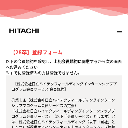
menu
メ
イ
ン
コ
【28卒】登録フォーム
ン
テ
以下の会員規約を確認し、
上記会員規約に同意する
から次の画面
ン
へお進みください。
ツ
※すでに登録済みの方は登録できません。
へ
  【株式会社日立ハイテクフィールディングインターンシッププ
ログラム会員サービス 会員規約】

○第１条（株式会社日立ハイテクフィールディングインターン
シッププログラム会員サービスの定義）

「株式会社日立ハイテクフィールディングインターンシッププ
ログラム会員サービス」（以下「会員サービス」とします）と
は、株式会社日立ハイテクフィールディング（以下「当社」と
します）が提供するインターネット上のインターンシップ情報