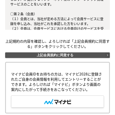
サービスのことをいいます。

○第２条（会員）

（１）会員とは、当社が定める方法によって会員サービスに登
録を申し込み、当社がこれを承認した方をいいます。

（２）会員は、会員サービスにおける会員向けのサービスを受
けることができます。

（３）会員は、入会の時点で本規約を承諾しなければなりませ
上記規約の内容を確認し、よろしければ「上記会員規約に同意す
ん。会員が会員サービスを利用したときは、この会員規約を承
る」ボタンをクリックしてください。
認したものとみなします。

上記会員規約に同意する
○第３条（会員ＩＤ番号とパスワード）

（１）会員は、会員ＩＤ番号を付与され、パスワードを登録す
るものとします。ただし、第５条に抵触すると当社が判断した
場合は、会員ＩＤ番号を付与されないことがあります。

マイナビ会員IDをお持ちの方は、マイナビ2028に登録さ
（２）会員は、会員ＩＤ番号およびパスワードを第三者に譲渡
れたご自身の会員情報を利用してエントリーすることが
または貸与してはなりません。

できます。よろしければ「マイナビ」ボタンより画面の
（３）会員の会員ＩＤ番号およびパスワードの管理および使用
案内にしたがって手続きをおこなってください。
は会員の責任とし、これらの使用上の過誤または第三者による
不正使用等については、当社は一切の責任を負わないものとし
ます。

○第４条（会員サービス）
