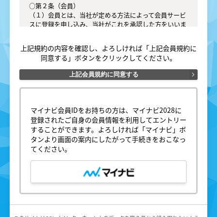
○第２条（会員）

（１）会員とは、当社が定める方法によって会員サービ
スに登録を申し込み、当社がこれを承認した方をいいま
す。

（２）会員は、会員サービスにおける会員向けのサービ
上記規約の内容を確認し、よろしければ「上記会員規約に
スを受けることができます。

同意する」ボタンをクリックしてください。
（３）会員は、入会の時点で本規約を承諾しなければな
りません。会員が会員サービスを利用したときは、この
上記会員規約に同意する
会員規約を承認したものとみなします。

○第３条（会員ＩＤ番号とパスワード）

（１）会員は、会員ＩＤ番号を付与され、パスワードを
マイナビ会員IDをお持ちの方は、マイナビ2028に
登録するものとします。ただし、第５条に抵触すると当
登録されたご自身の会員情報を利用してエントリー
社が判断した場合は、会員ＩＤ番号を付与されないこと
することができます。よろしければ「マイナビ」ボ
があります。

タンより画面の案内にしたがって手続きをおこなっ
（２）会員は、会員ＩＤ番号およびパスワードを第三者
てください。
に譲渡または貸与してはなりません。

（３）会員の会員ＩＤ番号およびパスワードの管理およ
び使用は会員の責任とし、これらの使用上の過誤または
第三者による不正使用等については、当社は一切の責任
を負わないものとします。

○第４条（会員サービス）
