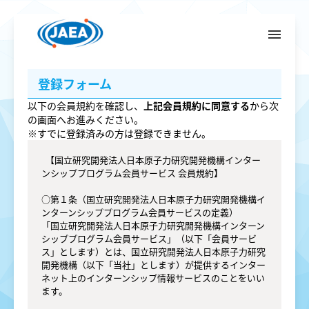
menu
メ
イ
ン
コ
登録フォーム
ン
テ
以下の会員規約を確認し、
上記会員規約に同意する
から次
ン
の画面へお進みください。
ツ
※すでに登録済みの方は登録できません。
へ
  【国立研究開発法人日本原子力研究開発機構インター
ンシッププログラム会員サービス 会員規約】

○第１条（国立研究開発法人日本原子力研究開発機構イ
ンターンシッププログラム会員サービスの定義）

「国立研究開発法人日本原子力研究開発機構インターン
シッププログラム会員サービス」（以下「会員サービ
ス」とします）とは、国立研究開発法人日本原子力研究
開発機構（以下「当社」とします）が提供するインター
ネット上のインターンシップ情報サービスのことをいい
ます。
