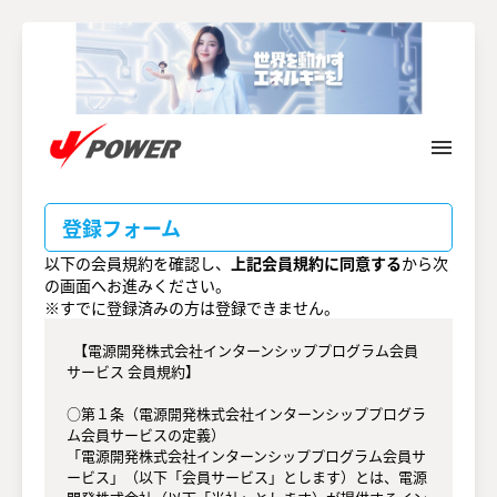
menu
メ
イ
ン
コ
登録フォーム
ン
テ
以下の会員規約を確認し、
上記会員規約に同意する
から次
ン
の画面へお進みください。
ツ
※すでに登録済みの方は登録できません。
へ
  【電源開発株式会社インターンシッププログラム会員
サービス 会員規約】

○第１条（電源開発株式会社インターンシッププログラ
ム会員サービスの定義）

「電源開発株式会社インターンシッププログラム会員サ
ービス」（以下「会員サービス」とします）とは、電源