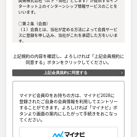
開発株式会社（以下「当社」とします）が提供するイン
ターネット上のインターンシップ情報サービスのことを
いいます。

○第２条（会員）

（１）会員とは、当社が定める方法によって会員サービ
スに登録を申し込み、当社がこれを承認した方をいいま
す。

（２）会員は、会員サービスにおける会員向けのサービ
スを受けることができます。

上記規約の内容を確認し、よろしければ「上記会員規約に
（３）会員は、入会の時点で本規約を承諾しなければな
同意する」ボタンをクリックしてください。
りません。会員が会員サービスを利用したときは、この
会員規約を承認したものとみなします。

上記会員規約に同意する
○第３条（会員ＩＤ番号とパスワード）

（１）会員は、会員ＩＤ番号を付与され、パスワードを
登録するものとします。ただし、第５条に抵触すると当
マイナビ会員IDをお持ちの方は、マイナビ2028に
社が判断した場合は、会員ＩＤ番号を付与されないこと
登録されたご自身の会員情報を利用してエントリー
があります。

することができます。よろしければ「マイナビ」ボ
（２）会員は、会員ＩＤ番号およびパスワードを第三者
タンより画面の案内にしたがって手続きをおこなっ
に譲渡または貸与してはなりません。

てください。
（３）会員の会員ＩＤ番号およびパスワードの管理およ
び使用は会員の責任とし、これらの使用上の過誤または
第三者による不正使用等については、当社は一切の責任