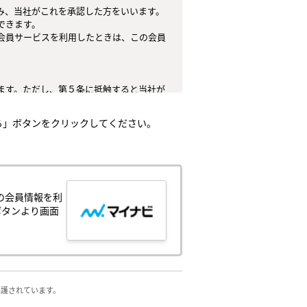
、当社がこれを承認した方をいいます。

きます。

会員サービスを利用したときは、この会員
ます。ただし、第５条に抵触すると当社が
てはなりません。

る」ボタンをクリックしてください。
任とし、これらの使用上の過誤または第三
。

）とします。

、中止することがあり、会員はこれを承諾
の会員情報を利
ボタンより画面
が生じ、または会員サービスが停止する等
侵害する行為

保護されています。
の他人権等を侵害する行為
