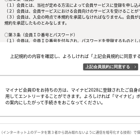
（１）会員とは、当社が定める方法によって会員サービスに登録を申し込み
（２）会員は、会員サービスにおける会員向けのサービスを受けることがで
（３）会員は、入会の時点で本規約を承諾しなければなりません。会員が
規約を承認したものとみなします。

○第３条（会員ＩＤ番号とパスワード）

（１）会員は、会員ＩＤ番号を付与され、パスワードを登録するものとし
判断した場合は、会員ＩＤ番号を付与されないことがあります。

（２）会員は、会員ＩＤ番号およびパスワードを第三者に譲渡または貸与し
上記規約の内容を確認し、よろしければ「上記会員規約に同意す
（３）会員の会員ＩＤ番号およびパスワードの管理および使用は会員の責
者による不正使用等については、当社は一切の責任を負わないものとします
上記会員規約に同意する
○第４条（会員サービス）

（１）会員サービスの提供期間は、2026年2月1日〜2027年2月28日（予定
（２）当社は、会員への事前の通知なくして、会員サービスを変更、中断
マイナビ会員IDをお持ちの方は、マイナビ2028に登録されたご自身
するものとします。

用してエントリーすることができます。よろしければ「マイナビ」
（３）会員は、システム障害などの事情により、会員サービス機能に支障
の案内にしたがって手続きをおこなってください。
の可能性があることを承諾するものとします。

○第５条（会員の禁止行為）

会員は以下の行為を行なわないものとします。

（１）他の会員、当社または第三者の著作権、肖像権、その他知的所有権を
L（インターネット上のデータを第３者から読み取れないように通信を暗号化する技術）で
（２）他の会員、当社または第三者の財産、信用、名誉、プライバシー、そ