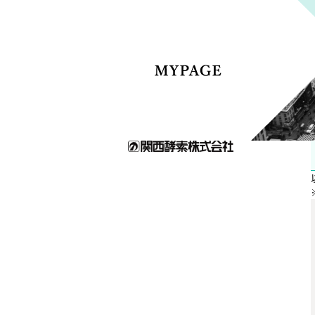
メ
イ
ン
コ
ン
テ
ン
ツ
へ