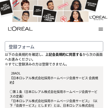
menu
メ
イ
ン
コ
登録フォーム
ン
テ
以下の会員規約を確認し、
上記会員規約に同意する
から次の画面
ン
へお進みください。
ツ
※すでに登録済みの方は登録できません。
へ
  28AOL

【日本ロレアル株式会社採用ホームページ会員サービス 会員規
約】

○第１条（日本ロレアル株式会社採用ホームページ会員サービ
スの定義）

「日本ロレアル株式会社採用ホームページ会員サービス」（以
下「会員サービス」とします）とは、日本ロレアル株式会社