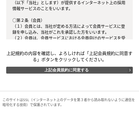
（以下「当社」とします）が提供するインターネット上の採用
情報サービスのことをいいます。

○第２条（会員）

（１）会員とは、当社が定める方法によって会員サービスに登
録を申し込み、当社がこれを承認した方をいいます。

（２）会員は、会員サービスにおける会員向けのサービスを受
けることができます。

（３）会員は、入会の時点で本規約を承諾しなければなりませ
上記規約の内容を確認し、よろしければ「上記会員規約に同意す
ん。会員が会員サービスを利用したときは、この会員規約を承
る」ボタンをクリックしてください。
認したものとみなします。

上記会員規約に同意する
○第３条（会員ＩＤ番号とパスワード）

（１）会員は、会員ＩＤ番号を付与され、パスワードを登録す
るものとします。ただし、第５条に抵触すると当社が判断した
場合は、会員ＩＤ番号を付与されないことがあります。

（２）会員は、会員ＩＤ番号およびパスワードを第三者に譲渡
このサイトはSSL（インターネット上のデータを第３者から読み取れないように通信を
または貸与してはなりません。

暗号化する技術）で保護されています。
（３）会員の会員ＩＤ番号およびパスワードの管理および使用
は会員の責任とし、これらの使用上の過誤または第三者による
不正使用等については、当社は一切の責任を負わないものとし
ます。

○第４条（会員サービス）
