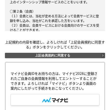
上のインターンシップ情報サービスのことをいいます。

○第２条（会員）

（１）会員とは、当社が定める方法によって会員サービスに登
録を申し込み、当社がこれを承認した方をいいます。

（２）会員は、会員サービスにおける会員向けのサービスを受
けることができます。

（３）会員は、入会の時点で本規約を承諾しなければなりませ
ん。会員が会員サービスを利用したときは、この会員規約を承
上記規約の内容を確認し、よろしければ「上記会員規約に同意す
認したものとみなします。

る」ボタンをクリックしてください。
○第３条（会員ＩＤ番号とパスワード）

上記会員規約に同意する
（１）会員は、会員ＩＤ番号を付与され、パスワードを登録す
るものとします。ただし、第５条に抵触すると当社が判断した
場合は、会員ＩＤ番号を付与されないことがあります。

（２）会員は、会員ＩＤ番号およびパスワードを第三者に譲渡
マイナビ会員IDをお持ちの方は、マイナビ2028に登録さ
または貸与してはなりません。

れたご自身の会員情報を利用してエントリーすることが
（３）会員の会員ＩＤ番号およびパスワードの管理および使用
できます。よろしければ「マイナビ」ボタンより画面の
は会員の責任とし、これらの使用上の過誤または第三者による
案内にしたがって手続きをおこなってください。
不正使用等については、当社は一切の責任を負わないものとし
ます。

○第４条（会員サービス）

（１）会員サービスの提供期間は、2026年2月1日〜2027年2月