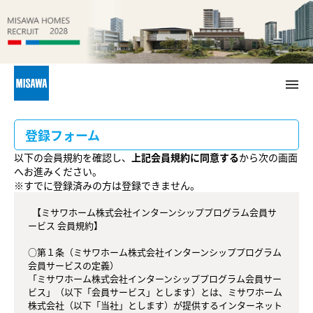
menu
メ
イ
ン
コ
登録フォーム
ン
テ
以下の会員規約を確認し、
上記会員規約に同意する
から次の画面
ン
へお進みください。
ツ
※すでに登録済みの方は登録できません。
へ
  【ミサワホーム株式会社インターンシッププログラム会員サ
ービス 会員規約】

○第１条（ミサワホーム株式会社インターンシッププログラム
会員サービスの定義）

「ミサワホーム株式会社インターンシッププログラム会員サー
ビス」（以下「会員サービス」とします）とは、ミサワホーム
株式会社（以下「当社」とします）が提供するインターネット