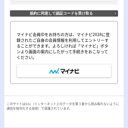
める入会方法によって「会員制ホームページ」利用を申し
込み、NECがこれを承認した方をいいます。

2．会員は、入会の時点で本規約の内容を承諾しているも
規約に同意して認証コードを受け取る
のとみなします。

3．会員は自らの意志及び責任で「会員制ホームページ」
に入会し「会員制ホームページ」を利用するものとしま
す。

マイナビ会員IDをお持ちの方は、マイナビ2028に登
録されたご自身の会員情報を利用してエントリーす
第４条（会員番号）

ることができます。よろしければ「マイナビ」ボタ
1．会員は、NECにより会員番号を付与されたら速やか
ンより画面の案内にしたがって手続きをおこなって
に、パスワードを登録するものとします。

ください。
2．会員は、会員番号およびパスワードを第三者に開示、
譲渡もしくは貸与してはなりません。

3．会員番号および自ら登録したパスワードの管理および
使用は、会員の責任にて行なうものとし、これらの使用上
の過誤または第三者による不正使用等については、NECは
一切の責任を負わないものとします。

第５条（「会員制ホームページ」の開設期間）

このサイトはSSL（インターネット上のデータを第３者から読み取れないように
「会員制ホームページ」の開設期間は、2026年4月1日～
通信を暗号化する技術）で保護されています。
2028年2月28日（予定）とします。

第６条（会員の禁止行為）

「会員制ホームページ」会員は、「会員制ホームページ」