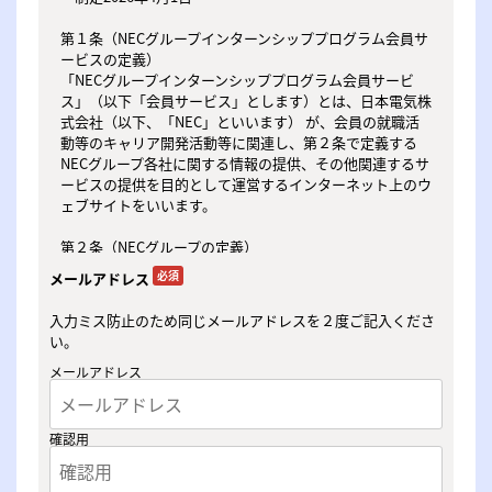
第１条（NECグループインターンシッププログラム会員サ
ービスの定義）

「NECグループインターンシッププログラム会員サービ
ス」（以下「会員サービス」とします）とは、日本電気株
式会社（以下、「NEC」といいます） が、会員の就職活
動等のキャリア開発活動等に関連し、第２条で定義する
NECグループ各社に関する情報の提供、その他関連するサ
ービスの提供を目的として運営するインターネット上のウ
ェブサイトをいいます。

第２条（NECグループの定義）

本規約および会員制ホームページ内におけるNECグループ
必須
メールアドレス
とは下記の8社と定義します。

NEC、NECソリューションイノベータ株式会社、日本電気
入力ミス防止のため同じメールアドレスを２度ご記入くださ
通信システム株式会社、NECプラットフォームズ株式会
い。
社、日本電気航空宇宙システム株式会社、NECネットワー
ク・センサ株式会社、NECフィールディング株式会社、
メールアドレス
NECビジネスインテリジェンス株式会社

第３条（会員）

確認用
1．会員とは、学生その他就職活動等のキャリア開発活動
を行う者であって、本規約の内容に同意の上で、NECが定