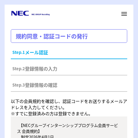
menu
メ
イ
ン
コ
規約同意・認証コードの発行
ン
テ
ン
メール認証
Step.1
ツ
へ
登録情報の入力
Step.2
登録情報の確認
Step.3
以下の会員規約を確認し、認証コードをお送りするメールア
ドレスを入力してください。
※すでに登録済みの方は登録できません。
  【NECグループインターンシッププログラム会員サービ
ス 会員規約】

　制定2026年4月1日
