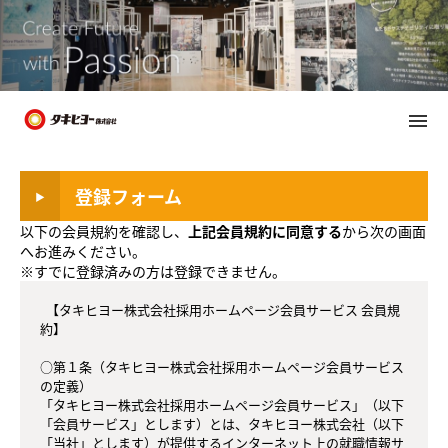
menu
メ
イ
ン
コ
登録フォーム
ン
テ
以下の会員規約を確認し、
上記会員規約に同意する
から次の画面
ン
へお進みください。
ツ
※すでに登録済みの方は登録できません。
へ
  【タキヒヨー株式会社採用ホームページ会員サービス 会員規
約】

○第１条（タキヒヨー株式会社採用ホームページ会員サービス
の定義） 

「タキヒヨー株式会社採用ホームページ会員サービス」（以下
「会員サービス」とします）とは、タキヒヨー株式会社（以下
「当社」とします）が提供するインターネット上の就職情報サ