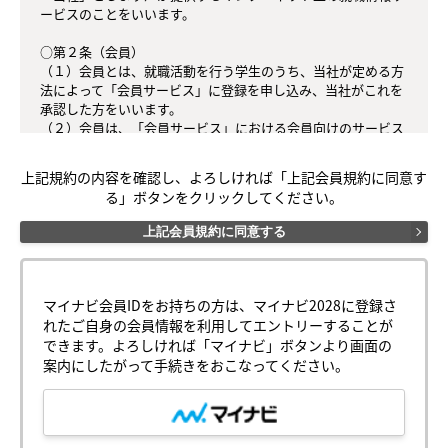
ービスのことをいいます。

○第２条（会員）

（１）会員とは、就職活動を行う学生のうち、当社が定める方
法によって「会員サービス」に登録を申し込み、当社がこれを
承認した方をいいます。

（２）会員は、「会員サービス」における会員向けのサービス
を受けることができます。

（３）会員は、入会の時点で本規約を承諾しなければなりませ
上記規約の内容を確認し、よろしければ「上記会員規約に同意す
ん。会員が「会員サービス」を利用したときは、この会員規約
る」ボタンをクリックしてください。
を承認したものとみなします。

上記会員規約に同意する
○第３条（会員ＩＤ番号とパスワード）

（１）会員は、会員ＩＤ番号を付与され、パスワードを登録す
るものとします。ただし、第５条に抵触すると当社が判断した
場合は、会員ＩＤ番号を付与されないことがあります。

マイナビ会員IDをお持ちの方は、マイナビ2028に登録さ
（２）会員は、会員ＩＤ番号及びパスワードを第三者に譲渡も
れたご自身の会員情報を利用してエントリーすることが
しくは貸与してはなりません。

できます。よろしければ「マイナビ」ボタンより画面の
（３）会員の会員ＩＤ番号及びパスワードの管理および使用は
案内にしたがって手続きをおこなってください。
会員の責任とし、これらの使用上の過誤または第三者による不
正使用等については、当社は一切の責任を負わないものとしま
す。
