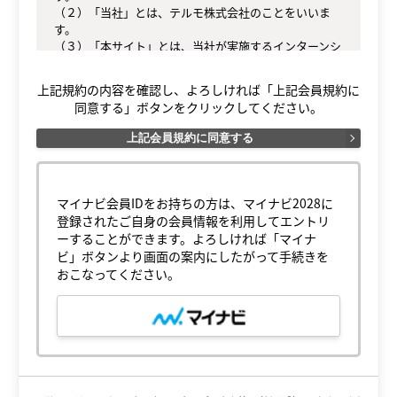
（２）「当社」とは、テルモ株式会社のことをいいま
す。

（３）「本サイト」とは、当社が実施するインターンシ
ップおよび採用活動並びに採用選考（以下合わせて「本
採用活動等」とします）に関する情報の提供、本採用活
上記規約の内容を確認し、よろしければ「上記会員規約に
動等への応募（エントリー）受付、会社説明会の案内、
同意する」ボタンをクリックしてください。
本採用活動等に関する選考日時の調整、選考の実施、選
考結果の通知、その他本採用活動等に関連する目的で会
上記会員規約に同意する
員と連絡を行うために当社が提供する専用のウェブサイ
ト
（https://job.axol.jp/bx/s/terumo_28/mypage/login
）（ドメインを含むウェブアドレスが変更された場合は
マイナビ会員IDをお持ちの方は、マイナビ2028に
当該変更後のウェブサイトも含む）をいいます。

登録されたご自身の会員情報を利用してエントリ
ーすることができます。よろしければ「マイナ
○第３条（登録）

ビ」ボタンより画面の案内にしたがって手続きを
（１）会員は、自らの意思によってのみ本サイトへの登
おこなってください。
録および本採用活動等への応募・エントリーを行うもの
とし、入力した登録情報の内容については会員自らが責
任を負うものとします。

（２）会員は、本サイトに登録する時点で本規約の内容
を確認し、これを承諾しなければなりません。会員が本
サイトに登録したときは、本規約に同意したものとみな
します。
