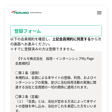
menu
メ
イ
ン
コ
登録フォーム
ン
テ
以下の会員規約を確認し、
上記会員規約に同意する
から次
ン
の画面へお進みください。
ツ
※すでに登録済みの方は登録できません。
へ
  【テルモ株式会社　採用・インターンシップMy Page
会員規約】

○第１条（適用）

本規約は、会員による本サイトの登録、利用、およびイ
ンターンシップの実施、並びに当社採用活動の実施に関
連する当社と会員間の一切の関係に適用されます。

〇第２条（定義）

（１）「会員」とは、当社が定める方法によって本サイ
トの登録を申し込み、当社がこれを承認した方をいいま
す。
