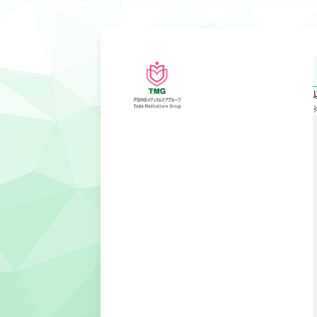
メ
イ
ン
コ
ン
テ
ン
ツ
へ