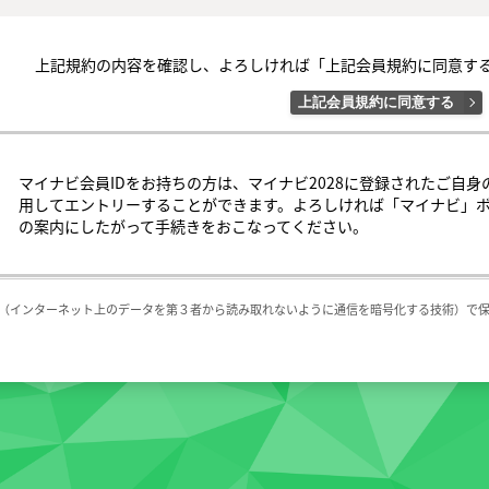
○第３条（会員ＩＤ番号とパスワード）

（１）会員は、会員ＩＤ番号を付与され、パスワードを登録するものとし
上記規約の内容を確認し、よろしければ「上記会員規約に同意す
判断した場合は、会員ＩＤ番号を付与されないことがあります。

（２）会員は、会員ＩＤ番号およびパスワードを第三者に譲渡または貸与し
上記会員規約に同意する
（３）会員の会員ＩＤ番号およびパスワードの管理および使用は会員の責
者による不正使用等については、当社は一切の責任を負わないものとします
○第４条（会員サービス）

マイナビ会員IDをお持ちの方は、マイナビ2028に登録されたご自身
（１）会員サービスの提供期間は、2026年2月1日〜2027年2月28日（予定
用してエントリーすることができます。よろしければ「マイナビ」
（２）当社は、会員への事前の通知なくして、会員サービスを変更、中断
の案内にしたがって手続きをおこなってください。
するものとします。

（３）会員は、システム障害などの事情により、会員サービス機能に支障
の可能性があることを承諾するものとします。

L（インターネット上のデータを第３者から読み取れないように通信を暗号化する技術）で
○第５条（会員の禁止行為）

会員は以下の行為を行なわないものとします。

（１）他の会員、当社または第三者の著作権、肖像権、その他知的所有権を
（２）他の会員、当社または第三者の財産、信用、名誉、プライバシー、そ
（３）他の会員、当社または第三者を差別、批判、攻撃、誹謗中傷する行為
（４）会員サービスの運営を妨げる行為、またはその恐れのある行為

（５）当社の業務を阻害する行為、または不利益を与える行為

（６）個人的な勧誘行為、個人的な物品の売買行為、その他会員サービス
情報提供活動を行うこと
