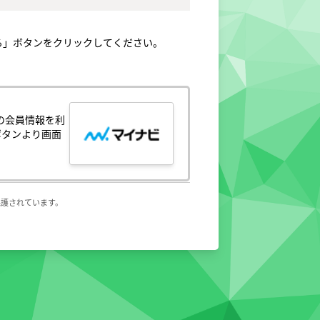
ます。ただし、第５条に抵触すると当社が
る」ボタンをクリックしてください。
てはなりません。

任とし、これらの使用上の過誤または第三
。

の会員情報を利
）とします。

ボタンより画面
、中止することがあり、会員はこれを承諾
が生じ、または会員サービスが停止する等
保護されています。
侵害する行為

の他人権等を侵害する行為



を利用して、営業活動、営利を目的とした