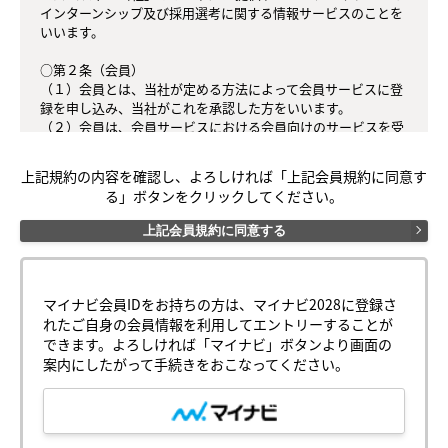
インターンシップ及び採用選考に関する情報サービスのことを
いいます。

○第２条（会員）

（１）会員とは、当社が定める方法によって会員サービスに登
録を申し込み、当社がこれを承認した方をいいます。

（２）会員は、会員サービスにおける会員向けのサービスを受
けることができます。

（３）会員は、入会の時点で本規約を承諾しなければなりませ
上記規約の内容を確認し、よろしければ「上記会員規約に同意す
ん。会員が会員サービスを利用したときは、この会員規約を承
る」ボタンをクリックしてください。
認したものとみなします。

上記会員規約に同意する
○第３条（会員ＩＤ番号とパスワード）

（１）会員は、会員ＩＤ番号を付与され、パスワードを登録す
るものとします。ただし、第５条に抵触すると当社が判断した
場合は、会員ＩＤ番号を付与されないことがあります。

マイナビ会員IDをお持ちの方は、マイナビ2028に登録さ
（２）会員は、会員ＩＤ番号およびパスワードを第三者に譲渡
れたご自身の会員情報を利用してエントリーすることが
または貸与してはなりません。

できます。よろしければ「マイナビ」ボタンより画面の
（３）会員の会員ＩＤ番号およびパスワードの管理および使用
案内にしたがって手続きをおこなってください。
は会員の責任とし、これらの使用上の過誤または第三者による
不正使用等については、当社は一切の責任を負わないものとし
ます。
