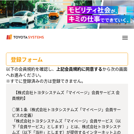
menu
メ
イ
ン
コ
登録フォーム
ン
テ
以下の会員規約を確認し、
上記会員規約に同意する
から次の画面
ン
へお進みください。
ツ
※すでに登録済みの方は登録できません。
へ
  【株式会社トヨタシステムズ「マイページ」会員サービス 会
員規約】

○第１条（株式会社トヨタシステムズ「マイページ」会員サー
ビスの定義）

「株式会社トヨタシステムズ「マイページ」会員サービス（以
下「会員サービス」とします）」とは、株式会社トヨタシステ
ムズ（以下「当社」とします）が提供するインターネット上の