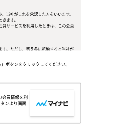
、当社がこれを承認した方をいいます。

きます。

会員サービスを利用したときは、この会員
ます。ただし、第５条に抵触すると当社が
てはなりません。

る」ボタンをクリックしてください。
任とし、これらの使用上の過誤または第三
。

）とします。

、中止することがあり、会員はこれを承諾
の会員情報を利
ボタンより画面
が生じ、または会員サービスが停止する等
侵害する行為
