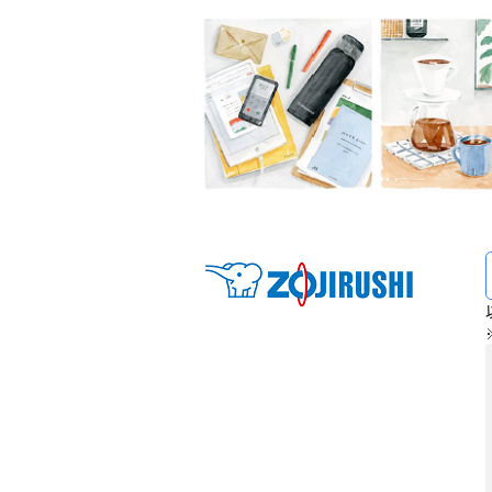
メ
イ
ン
コ
ン
テ
ン
ツ
へ