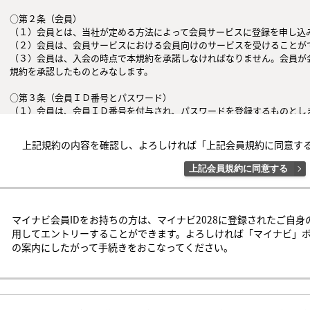
○第２条（会員）

（１）会員とは、当社が定める方法によって会員サービスに登録を申し込み
（２）会員は、会員サービスにおける会員向けのサービスを受けることがで
（３）会員は、入会の時点で本規約を承諾しなければなりません。会員が
規約を承認したものとみなします。

○第３条（会員ＩＤ番号とパスワード）

（１）会員は、会員ＩＤ番号を付与され、パスワードを登録するものとし
判断した場合は、会員ＩＤ番号を付与されないことがあります。

（２）会員は、会員ＩＤ番号およびパスワードを第三者に譲渡または貸与し
上記規約の内容を確認し、よろしければ「上記会員規約に同意す
（３）会員の会員ＩＤ番号およびパスワードの管理および使用は会員の責
者による不正使用等については、当社は一切の責任を負わないものとします
上記会員規約に同意する
○第４条（会員サービス）

（１）会員サービスの提供期間は、2026年2月1日〜2027年2月28日（予定
（２）当社は、会員への事前の通知なくして、会員サービスを変更、中断
マイナビ会員IDをお持ちの方は、マイナビ2028に登録されたご自身
するものとします。

用してエントリーすることができます。よろしければ「マイナビ」
（３）会員は、システム障害などの事情により、会員サービス機能に支障
の案内にしたがって手続きをおこなってください。
の可能性があることを承諾するものとします。

○第５条（会員の禁止行為）

会員は以下の行為を行なわないものとします。

（１）他の会員、当社または第三者の著作権、肖像権、その他知的所有権を