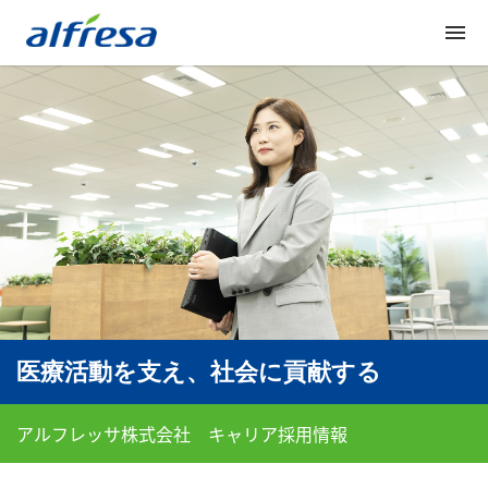
menu
メ
イ
ン
コ
ン
テ
ン
ツ
へ
医療活動を支え、社会に貢献する
アルフレッサ株式会社 キャリア採用情報