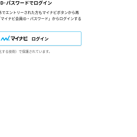
ID･パスワードでログイン
以外でエントリーされた方もマイナビボタンから再
ただし、第５条に抵触すると当社が判断した場合
マイナビ会員ID・パスワード」からログインする
。
なりません。
、これらの使用上の過誤または第三者による不正
ログイン
化する技術）で保護されています。
します。
することがあり、会員はこれを承諾するものとし
、または会員サービスが停止する等の可能性があ
する行為
人権等を侵害する行為
して、営業活動、営利を目的とした情報提供活動
り私的利用の範囲を超えて使用すること