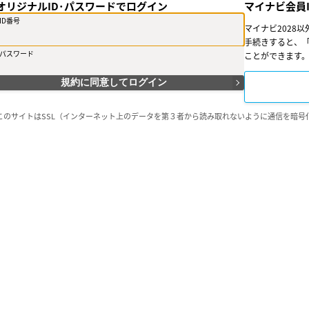
オリジナルID･パスワードでログイン
マイナビ会員
たものとみなします。
ID番号
マイナビ2028
○第３条（会員ＩＤ番号とパスワード）
（１）会員は、会員ＩＤ番号を付与され、パスワードを登録するものとします。
手続きすると、「
は、会員ＩＤ番号を付与されないことがあります。
パスワード
ことができます
（２）会員は、会員ＩＤ番号およびパスワードを第三者に譲渡または貸与しては
（３）会員の会員ＩＤ番号およびパスワードの管理および使用は会員の責任とし
規約に同意してログイン
使用等については、当社は一切の責任を負わないものとします。
○第４条（会員サービス）
このサイトはSSL（インターネット上のデータを第３者から読み取れないように通信を暗号
（１）会員サービスの提供期間は、2026年2月1日〜2028年2月29日（予定）と
（２）当社は、会員への事前の通知なくして、会員サービスを変更、中断、中止
ます。
（３）会員は、システム障害などの事情により、会員サービス機能に支障が生じ
ることを承諾するものとします。
○第５条（会員の禁止行為）
会員は以下の行為を行なわないものとします。
（１）他の会員、当社または第三者の著作権、肖像権、その他知的所有権を侵害
（２）他の会員、当社または第三者の財産、信用、名誉、プライバシー、その他
（３）他の会員、当社または第三者を差別、批判、攻撃、誹謗中傷する行為
（４）会員サービスの運営を妨げる行為、またはその恐れのある行為
（５）当社の業務を阻害する行為、または不利益を与える行為
（６）個人的な勧誘行為、個人的な物品の売買行為、その他会員サービスを利用
を行うこと
（７）会員サービスを通じて入手した情報を複製、販売、出版その他の方法によ