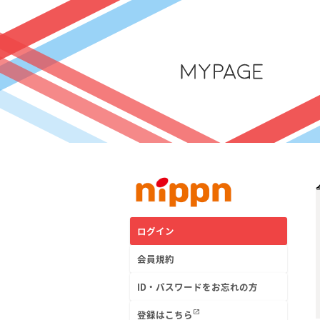
メ
ログイン
イ
ン
会員規約
コ
ン
ID・パスワードをお忘れの方
テ
ン
ツ
open_in_new
登録はこちら