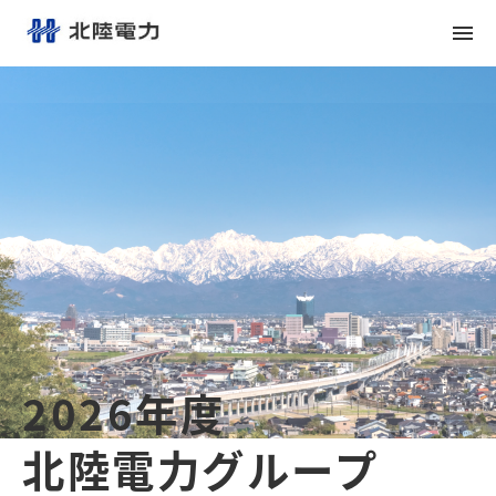
menu
メ
イ
ン
コ
ン
テ
ン
ツ
へ
2026年度
北陸電力グループ