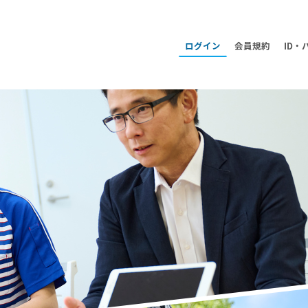
メ
ログイン
会員規約
ID
イ
ン
コ
ン
テ
ン
ツ
へ