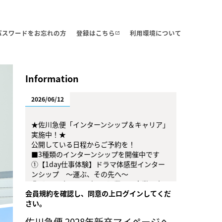
・パスワードをお忘れの方
登録はこちら
利用環境について
open_in_new
Information
2026/06/12
★佐川急便「インターンシップ＆キャリア」
実施中！★
公開している日程からご予約を！
■3種類のインターンシップを開催中です
①【1day仕事体験】ドラマ体感型インター
ンシップ ～運ぶ、その先へ～
②【オープンカンパニー】業界・企業研究セ
会員規約を確認し、同意の上ログインしてくだ
ミナー
さい。
③【オープンカンパニー】自分の軸探し＆価
値観ワーク
佐川急便 2028年新卒マイページへ