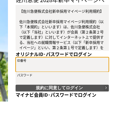
ようこそ
【佐川急便株式会社新卒採用マイページ利用規約】
佐川急便株式会社新卒採用マイページ利用規約（以
下「本規約」といいます）は、佐川急便株式会社
（以下「当社」といいます）が会員（第２条第２号
で定義します）に対してインターネット上で提供す
る、当社への就職情報サービス（以下「新卒採用マ
イページ」といい、第２条第１号で定義します）を
利用されるにあたり、当社と会員との間の関係を定
オリジナルID･パスワードでログイン
めています。なお、新卒採用マイページを利用され
ID番号
た場合は、本規約に同意したものとみなします。
○第１条（目的）
パスワード
本規約は、新卒採用マイページの提供条件及び新卒
採用マイページの利用に関する当社と会員との間の
規約に同意してログイン
関係を定めることにより、当社と新卒採用マイペー
マイナビ会員ID･パスワードでログイン
ジを利用した会員間での、当社への就職に関する情
報の円滑な提供に資するとともに、もって相互の利
マイナビ2028以外でエントリーされた方もマイナビボタ
便性を高めることを目的とします。
ンから再手続きすると、「マイナビ会員ID・パスワー
○第２条（定義）
ド」からログインすることができます。
本規約で使用する次の用語は、次の意味を有するも
のとします。
ログイン
（１）「新卒採用マイページ」とは、当社がインタ
ーネット上で提供する当社への就職情報サービスの