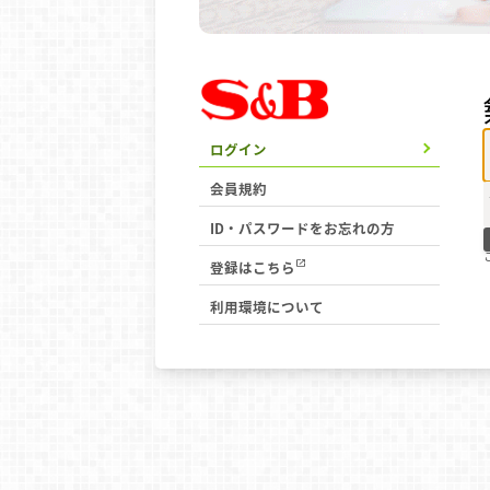
メ
ログイン
イ
ン
会員規約
コ
ン
ID・パスワードをお忘れの方
テ
ン
open_in_new
登録はこちら
ツ
へ
利用環境について