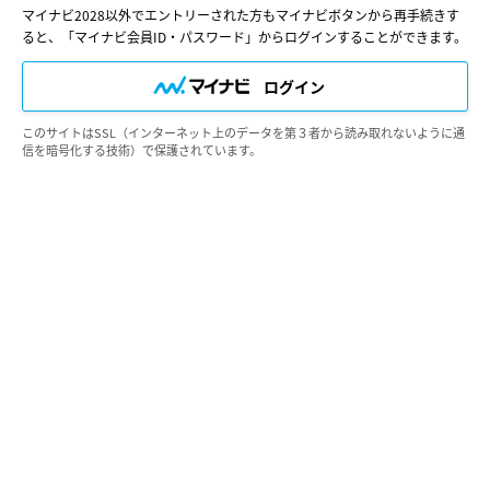
第3条 （会員ＩＤ番号とパスワード）
マイナビ2028以外でエントリーされた方もマイナビボタンから再手続きす
ると、「マイナビ会員ID・パスワード」からログインすることができます。
1. 会員は、会員ＩＤ番号を付与され、パスワードを登録するものとし
ます。ただし、第5条（禁止事項）に該当すると当社が判断した場合
は、会員ＩＤ番号を付与されないことがあります。
ログイン
2. 会員は、会員ＩＤ番号およびパスワードを第三者に譲渡または貸与
してはなりません。
3. 会員の会員ＩＤ番号およびパスワードの管理および使用は会員の責
このサイトはSSL（インターネット上のデータを第３者から読み取れないように通
信を暗号化する技術）で保護されています。
任とし、これらの使用上の過誤または第三者による不正使用等について
は、当社は一切の責任を負わないものとします。
第4条（会員サービス）
1. 会員サービスの開設期間は、2026年4月1日～2028年3月31日（予
定）します。
2. 当社は、会員への事前の通知なくして、「会員サービス」を変更、中
断または中止することがあり、会員はこれを承諾するものとします。
3. 会員は、システム障害などの事情により、「会員サービス」の機能
に支障が生じ、または「会員サービス」が停止する等の可能性があるこ
とを承諾するものとします。
第5条（禁止事項）
会員は以下の行為を行わないものとします。
(1) 意図的に虚偽の情報を登録する行為
(2) 他者の著作権、肖像権、その他知的所有権を侵害する行為
(3) 「会員サービス」を使用して、他者を批判、攻撃する行為をするこ