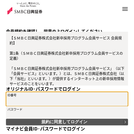
menu
メ
イ
ン
コ
会員規約を確認し、同意の上ログインしてください。
ン
【ＳＭＢＣ日興証券株式会社新卒採用プログラム会員サービス 会員規
テ
約】
ン
ツ
第1条（ＳＭＢＣ日興証券株式会社新卒採用プログラム会員サービスの
へ
定義）
「ＳＭＢＣ日興証券株式会社新卒採用プログラム会員サービス」（以下
「会員サービス」といいます。）とは、ＳＭＢＣ日興証券株式会社（以
下「当社」といいます。）が提供するインターネット上の新卒採用情報
サービスのことをいいます。
オリジナルID･パスワードでログイン
第2条（会員）
ID番号
1. 「会員」とは、当社が定める方法によって「会員サービス」に登録を
申込み、当社がこれを承認した方をいいます。
パスワード
2. 会員は、「会員サービス」における会員向けのサービスを受けるこ
とができます。
規約に同意してログイン
3. 会員は、会員登録の申込みの時点で本規約を承諾しなければなりま
マイナビ会員ID･パスワードでログイン
せん。