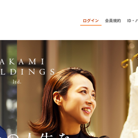
メ
ログイン
会員規約
ID
イ
ン
コ
ン
テ
ン
ツ
へ