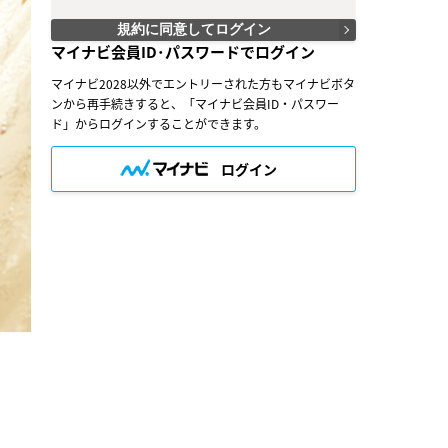
（２）会員は、会員サービスにおける会員向けのサ
ービスを受けることができます。
規約に同意してログイン
（３）会員は、入会の時点で本規約を承諾しなけれ
マイナビ会員ID･パスワードでログイン
ばなりません。会員が会員サービスを利用したとき
は、この会員規約を承認したものとみなします。
マイナビ2028以外でエントリーされた方もマイナビボタ
ンから再手続きすると、「マイナビ会員ID・パスワー
○第３条（会員ＩＤ番号とパスワード）
（１）会員は、会員ＩＤ番号を付与され、パスワー
ド」からログインすることができます。
ドを登録するものとします。ただし、第５条に抵触
すると当社が判断した場合は、会員ＩＤ番号を付与
ログイン
されないことがあります。
（２）会員は、会員ＩＤ番号およびパスワードを第
三者に譲渡または貸与してはなりません。
（３）会員の会員ＩＤ番号およびパスワードの管理
および使用は会員の責任とし、これらの使用上の過
誤または第三者による不正使用等については、当社
は一切の責任を負わないものとします。
○第４条（会員サービス）
（１）会員サービスの提供期間は、2026年2月1
日〜2027年2月28日（予定）とします。
（２）当社は、会員への事前の通知なくして、会員
サービスを変更、中断、中止することがあり、会員
はこれを承諾するものとします。
（３）会員は、システム障害などの事情により、会
員サービス機能に支障が生じ、または会員サービス
が停止する等の可能性があることを承諾するものと