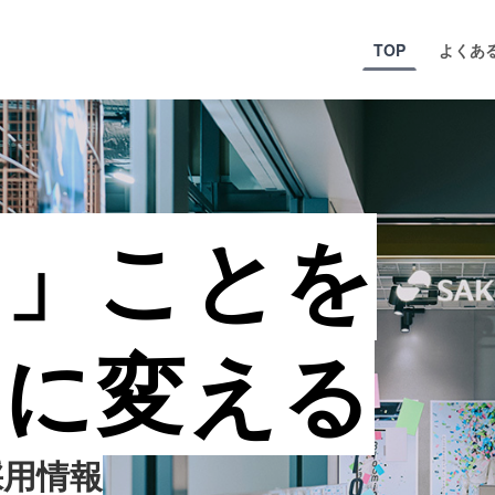
メ
TOP
よくあ
イ
ン
コ
ン
テ
ン
ツ
へ
い」ことを
」に変える
採用情報